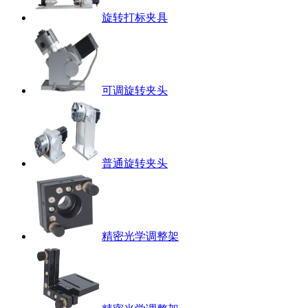
旋转打标夹具
可调旋转夹头
普通旋转夹头
精密光学调整架