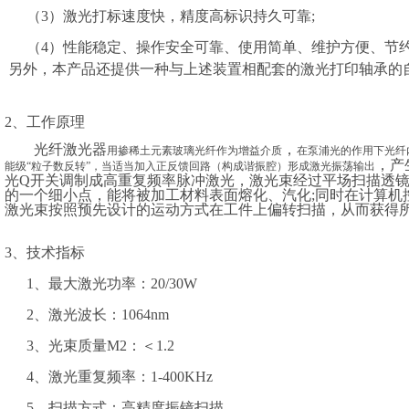
（3）激光打标速度快，精度高标识持久可靠;
（4）性能稳定、操作安全可靠、使用简单、维护方便、节
另外，本产品还提供一种与上述装置相配套的激光打印轴承的
2、工作原理
光纤激光器
，
用掺稀土元素玻璃光纤作为增益介质
在泵浦光的作用下光纤
，产
能级
“
粒子数反转
”
，当适当加入正反馈回路（构成谐振腔）形成激光振荡输出
光
Q开关调
制成高重复频率脉冲激光，激光束经过平场扫描透
的一个细小点，能将被加工材料表面熔化、汽化;同时在计算机
激光束按照预先设计的运动方式在工件上偏转扫描，从而获得
3、技术指标
1、最大激光功率：
2
0/
30
W
2、激光波长：1064nm
3、光束质量M2：＜1.2
4、激光重复频率：1-
40
0KHz
5、扫描方式：高精度振镜扫描